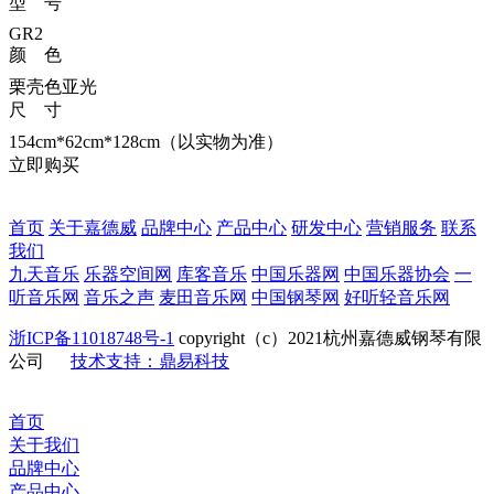
型 号
GR2
颜 色
栗壳色亚光
尺 寸
154cm*62cm*128cm（以实物为准）
立即购买
首页
关于嘉德威
品牌中心
产品中心
研发中心
营销服务
联系
我们
九天音乐
乐器空间网
库客音乐
中国乐器网
中国乐器协会
一
听音乐网
音乐之声
麦田音乐网
中国钢琴网
好听轻音乐网
浙ICP备11018748号-1
copyright（c）2021杭州嘉德威钢琴有限
公司
技术支持：鼎易科技
首页
关于我们
品牌中心
产品中心